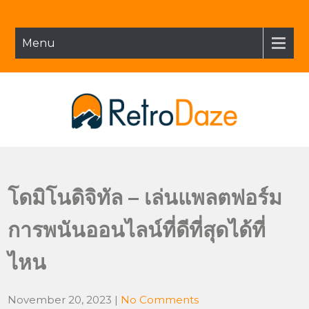
Skip
to
content
Menu
Retro Daze
โดมิโนดิจิทัล – เล่นแพลตฟอร์ม
การพนันออนไลน์ที่ดีที่สุดได้ที่
ไหน
November 20, 2023
|
No Comments