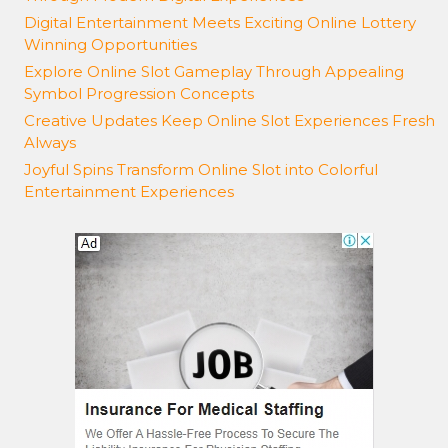
Digital Entertainment Meets Exciting Online Lottery
Winning Opportunities
Explore Online Slot Gameplay Through Appealing
Symbol Progression Concepts
Creative Updates Keep Online Slot Experiences Fresh
Always
Joyful Spins Transform Online Slot into Colorful
Entertainment Experiences