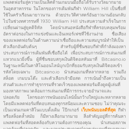
แพลตฟอร์มสู่ความเป็นเลิศด้านเกมบนมือถือได้รับรางวัลมากมาย
ในอุตสาหกรรม ในโลกของการเดิมพันกีฬา William Hill เป็นชื่อที่
ใช้ในครัวเรือนมายาวนาน ด้วยประวัติศาสตร์อันยาวนานย้อนกลับ
ไปในช่วงทศวรรษที่ 1930 William Hill ประสบความสำเร็จในการ
เปลี่ยนผ่านสู่ยุคดิจิทัล โดยนำเสนอหนังสือกีฬาที่ครอบคลุมพร้อม
อัตราต่อรองในการแข่งขันและอินเทอร์เฟซที่ใช้งานง่าย ชื่อเสียง
ของแพลตฟอร์มในด้านความน่าเชื่อถือและความสมบูรณ์ทำให้เป็น
ตัวเลือกอันดับต้นๆ สำหรับผู้ที่ชื่นชอบกีฬาที่กำลังมองหา
ประสบการณ์การเดิมพันที่เชื่อถือได้ เพื่อประสบการณ์การเล่นเกมที่
แหวกแนวยิ่งขึ้น ผู้ที่ชื่นชอบสกุลเงินดิจิตอลหันมาที่ Bitcasino.io
ในฐานะหนึ่งในคาสิโนออนไลน์บุกเบิกที่ยอมรับสกุลเงินดิจิตอลเข้า
รหัสโดยเฉพาะ Bitcasino.io นำเสนอเกมที่หลากหลาย รวมถึง
สล็อต เกมบนโต๊ะ และตัวเลือกเจ้ามือสด การเน้นย้ำถึงความเป็น
ส่วนตัวและการทำธุรกรรมที่รวดเร็วของแพลตฟอร์มดึงดูดผู้เล่นที่
มองหาสภาพแวดล้อมการเล่นเกมที่มีการกระจายอำนาจและ
ปลอดภัย โลกของการพนันออนไลน์นั้นกว้างใหญ่และหลากหลาย
โดยมีแพลตฟอร์มที่ตอบสนองทุกรสนิยมและความชอบ ไม่ว่าคุณจะ
เป็นแฟนเกมคาสิโนแบบดั้งเดิม โป๊กเกอร์
เว็บพนันบอลดีที่สุด
กีฬา
หรือสล็อตล้ำสมัย ก็มีทางเลือกมากมาย สิ่งสำคัญอยู่ที่การค้นหา
แพลตฟอร์มที่สอดคล้องกับความต้องการของคุณ นำเสนอสภาพ
แวดล้อมที่ปลอดภัย และมอบประสบการณ์การเล่นเกมที่สนุกสนาน