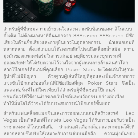
สำหรับผู้ที่ชื่นชมความเย้ายวนใจและความซับซ้อนของคาสิโนแบบ
ดั้งเดิม ไม่ต้องมองหาที่อื่นนอกจาก 888casino 888casino มีชื่อ
เสียงในด้านชื่อเสียงและอายุยืนยาวในอุตสาหกรรม นำเสนอเกมที่
หลากหลาย ตั้งแต่เกมบนโต๊ะคลาสสิกไปจนถึงสล็อตล้ำสมัย ความ
มุ่งมั่นของแพลตฟอร์มในการเล่นอย่างยุติธรรมและธุรกรรมที่
ปลอดภัยทำให้ได้รับความไว้วางใจจากผู้เล่นหลายล้านคนทั่วโลก
หากโป๊กเกอร์คือเกมที่คุณเลือก Poker Stars จะโดดเด่นในฐานะ
ผู้นำที่ไม่มีปัญหา ด้วยฐานผู้เล่นที่ใหญ่ที่สุดและเป็นเจ้าภาพการ
แข่งขันโป๊กเกอร์ออนไลน์ที่มีชื่อเสียงที่สุด Poker Stars จึงเป็น
แพลตฟอร์มที่ไม่มีใครเทียบได้สำหรับผู้ที่ชื่นชอบโป๊กเกอร์
ซอฟต์แวร์ที่ใช้งานง่ายของเว็บไซต์และนวัตกรรมอย่างต่อเนื่อง
ทำให้มั่นใจได้ว่าจะได้รับประสบการณ์โป๊กเกอร์ชั้นยอด
สำหรับแฟนสล็อตแมชชีนและการออกแบบเกมที่สร้างสรรค์ Leo
Vegas เป็นตัวเลือกที่โดดเด่น Leo Vegas ได้รับการยอมรับว่าเป็น
ราชาแห่งคาสิโนบนมือถือ นำเสนอตัวเลือกสล็อตและเกมบนโต๊ะที่
หลากหลายซึ่งปรับให้เหมาะกับการเล่นบนมือถือ ความมุ่งมั่นของ