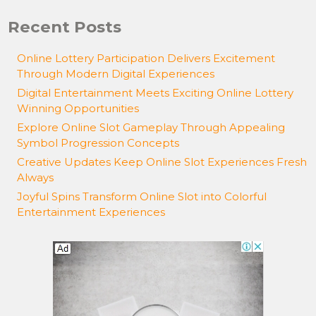
Recent Posts
Online Lottery Participation Delivers Excitement
Through Modern Digital Experiences
Digital Entertainment Meets Exciting Online Lottery
Winning Opportunities
Explore Online Slot Gameplay Through Appealing
Symbol Progression Concepts
Creative Updates Keep Online Slot Experiences Fresh
Always
Joyful Spins Transform Online Slot into Colorful
Entertainment Experiences