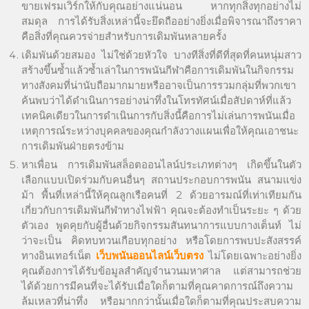
ขายเฟรมเวิร์กให้กับคุณอย่างแน่นอน หากทุกสิ่งทุกอย่างไม่
สมดุล การได้รับสิ่งเหล่านี้จะยึดถืออย่างยิ่งเมื่อพิจารณาถึงราคา
คือสิ่งที่คุณควรจ่ายสำหรับการเดิมพันหลายครั้ง
เดิมพันด้วยสมอง ไม่ใช่ด้วยหัวใจ บางทีสิ่งที่ดีที่สุดที่คนหนุ่มสาว
สร้างขึ้นซ้ำแล้วซ้ำเล่าในการพนันกีฬาคือการเดิมพันในกิจกรรม
ทางสังคมที่น่านับถือมากมายหรืออาจเป็นการรวมกลุ่มที่พวกเขา
ค้นพบว่าได้ดำเนินการอย่างน่าทึ่งในโทรทัศน์เมื่อสัปดาห์ที่แล้ว
เทคนิคเดียวในการดำเนินการกับสิ่งนี้คือการไม่เล่นการพนันเมื่อ
เหตุการณ์ระหว่างบุคคลของคุณกำลังวางแผนเพื่อให้คุณเอาชนะ
การเดิมพันฝ่ายตรงข้าม
หาเพื่อน การเดิมพันสล็อตออนไลน์ประเภทต่างๆ เกิดขึ้นในตัว
เลือกแบบเปิดร่วมกับคนอื่นๆ สถานประกอบการพนัน สนามแข่ง
ม้า พื้นที่เหล่านี้ให้คุณลูกเรือคนที่ 2 ด้วยอารมณ์ที่เท่าเทียมกัน
เกี่ยวกับการเดิมพันกีฬาทางไฟฟ้า คุณจะต้องทำเป็นระยะ ๆ ด้วย
ตัวเอง พูดคุยกับผู้อื่นด้วยกิจกรรมสันทนาการแบบกางเต็นท์ ไม่
ว่าจะเป็น คิดทบทวนเกือบทุกอย่าง หรือโดยการพบปะสังสรรค์
ทางอินเทอร์เน็ต
เว็บพนันออนไลน์เว็บตรง
ไม่โดยเฉพาะอย่างยิ่ง
คุณต้องการได้รับข้อมูลสำคัญจำนวนมหาศาล แต่สามารถช่วย
ได้ด้วยการมีคนที่จะได้รับเมื่อใดก็ตามที่คุณคาดการณ์ถึงความ
ล้มเหลวที่น่าทึ่ง หรือมากกว่านั้นเมื่อใดก็ตามที่คุณประสบความ