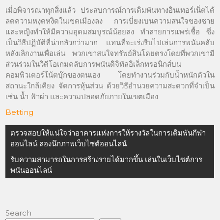
เมื่อพิจารณาทุกสิ่งแล้ว ประสบการณ์การเดิมพันทางอินเทอร์เน็ตได้
ลดความหงุดหงิดในเขตเมืองลง การเบี่ยงเบนความสนใจของชาย
และหญิงทำให้มีความอุดมสมบูรณ์น้อยลง ทำลายการแพร่เชื้อ ซึ่ง
เป็นวิธีปฏิบัติที่น่ากลัวกว่ามาก แทนที่จะเร่งรีบไปเล่นการพนันคลับ
หลังเลิกงานเพื่อเล่น พวกเขาสนใจทรัพย์สินโดยตรงโดยที่พวกเขามี
ส่วนร่วมในวิดีโอเกมคลับการพนันดิจิทัลอิเล็กทรอนิกส์บน
คอมพิวเตอร์โน้ตบุ๊กของตนเอง โดยทำงานร่วมกับน้ำหนักตัวใน
สถานะใกล้เคียง จัดการหุ้นส่วน ด้วยวิธีอำนวยความสะดวกที่จำเป็น
เช่น น้ำ ฟ้าผ่า และความปลอดภัยภายในเขตเมือง
Betting
Post
ตรวจสอบให้แน่ใจว่าอาคารแห่งการให้รางวัลในการเดิมพันกีฬา
navigation
ออนไลน์ ลองนึกภาพเว็บไซต์ออนไลน์
รับความสามารถในการสร้างรายได้มากขึ้น เล่นในเว็บไซต์การ
พนันออนไลน์
Search