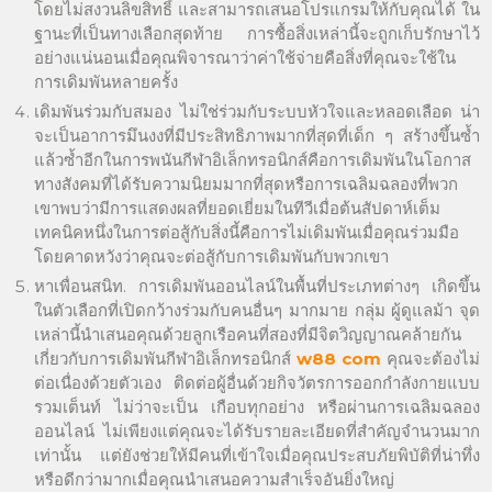
โดยไม่สงวนลิขสิทธิ์ และสามารถเสนอโปรแกรมให้กับคุณได้ ใน
ฐานะที่เป็นทางเลือกสุดท้าย การซื้อสิ่งเหล่านี้จะถูกเก็บรักษาไว้
อย่างแน่นอนเมื่อคุณพิจารณาว่าค่าใช้จ่ายคือสิ่งที่คุณจะใช้ใน
การเดิมพันหลายครั้ง
เดิมพันร่วมกับสมอง ไม่ใช่ร่วมกับระบบหัวใจและหลอดเลือด น่า
จะเป็นอาการมึนงงที่มีประสิทธิภาพมากที่สุดที่เด็ก ๆ สร้างขึ้นซ้ำ
แล้วซ้ำอีกในการพนันกีฬาอิเล็กทรอนิกส์คือการเดิมพันในโอกาส
ทางสังคมที่ได้รับความนิยมมากที่สุดหรือการเฉลิมฉลองที่พวก
เขาพบว่ามีการแสดงผลที่ยอดเยี่ยมในทีวีเมื่อต้นสัปดาห์เต็ม
เทคนิคหนึ่งในการต่อสู้กับสิ่งนี้คือการไม่เดิมพันเมื่อคุณร่วมมือ
โดยคาดหวังว่าคุณจะต่อสู้กับการเดิมพันกับพวกเขา
หาเพื่อนสนิท. การเดิมพันออนไลน์ในพื้นที่ประเภทต่างๆ เกิดขึ้น
ในตัวเลือกที่เปิดกว้างร่วมกับคนอื่นๆ มากมาย กลุ่ม ผู้ดูแลม้า จุด
เหล่านี้นำเสนอคุณด้วยลูกเรือคนที่สองที่มีจิตวิญญาณคล้ายกัน
เกี่ยวกับการเดิมพันกีฬาอิเล็กทรอนิกส์
w88 com
คุณจะต้องไม่
ต่อเนื่องด้วยตัวเอง ติดต่อผู้อื่นด้วยกิจวัตรการออกกำลังกายแบบ
รวมเต็นท์ ไม่ว่าจะเป็น เกือบทุกอย่าง หรือผ่านการเฉลิมฉลอง
ออนไลน์ ไม่เพียงแต่คุณจะได้รับรายละเอียดที่สำคัญจำนวนมาก
เท่านั้น แต่ยังช่วยให้มีคนที่เข้าใจเมื่อคุณประสบภัยพิบัติที่น่าทึ่ง
หรือดีกว่ามากเมื่อคุณนำเสนอความสำเร็จอันยิ่งใหญ่