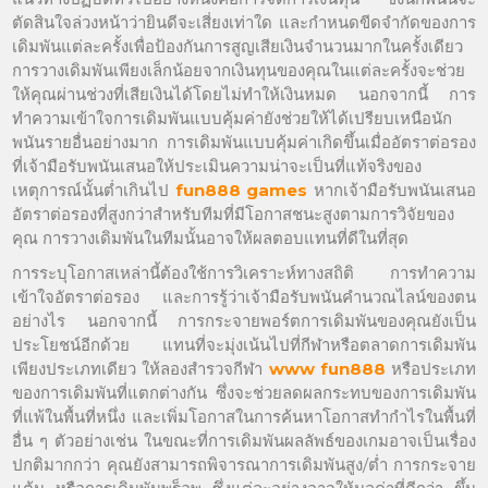
ตัดสินใจล่วงหน้าว่ายินดีจะเสี่ยงเท่าใด และกำหนดขีดจำกัดของการ
เดิมพันแต่ละครั้งเพื่อป้องกันการสูญเสียเงินจำนวนมากในครั้งเดียว
การวางเดิมพันเพียงเล็กน้อยจากเงินทุนของคุณในแต่ละครั้งจะช่วย
ให้คุณผ่านช่วงที่เสียเงินได้โดยไม่ทำให้เงินหมด นอกจากนี้ การ
ทำความเข้าใจการเดิมพันแบบคุ้มค่ายังช่วยให้ได้เปรียบเหนือนัก
พนันรายอื่นอย่างมาก การเดิมพันแบบคุ้มค่าเกิดขึ้นเมื่ออัตราต่อรอง
ที่เจ้ามือรับพนันเสนอให้ประเมินความน่าจะเป็นที่แท้จริงของ
เหตุการณ์นั้นต่ำเกินไป
fun888 games
หากเจ้ามือรับพนันเสนอ
อัตราต่อรองที่สูงกว่าสำหรับทีมที่มีโอกาสชนะสูงตามการวิจัยของ
คุณ การวางเดิมพันในทีมนั้นอาจให้ผลตอบแทนที่ดีในที่สุด
การระบุโอกาสเหล่านี้ต้องใช้การวิเคราะห์ทางสถิติ การทำความ
เข้าใจอัตราต่อรอง และการรู้ว่าเจ้ามือรับพนันคำนวณไลน์ของตน
อย่างไร นอกจากนี้ การกระจายพอร์ตการเดิมพันของคุณยังเป็น
ประโยชน์อีกด้วย แทนที่จะมุ่งเน้นไปที่กีฬาหรือตลาดการเดิมพัน
เพียงประเภทเดียว ให้ลองสำรวจกีฬา
www fun888
หรือประเภท
ของการเดิมพันที่แตกต่างกัน ซึ่งจะช่วยลดผลกระทบของการเดิมพัน
ที่แพ้ในพื้นที่หนึ่ง และเพิ่มโอกาสในการค้นหาโอกาสทำกำไรในพื้นที่
อื่น ๆ ตัวอย่างเช่น ในขณะที่การเดิมพันผลลัพธ์ของเกมอาจเป็นเรื่อง
ปกติมากกว่า คุณยังสามารถพิจารณาการเดิมพันสูง/ต่ำ การกระจาย