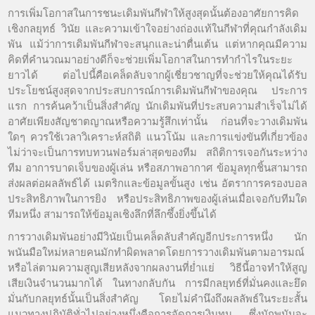
การเพิ่มโอกาสในการชนะเดิมพันกีฬาให้สูงสุดนั้นต้องอาศัยการคิด
เชิงกลยุทธ์ วินัย และความเข้าใจอย่างถ่องแท้ในกีฬาที่คุณกำลังเดิม
พัน แม้ว่าการเดิมพันกีฬาจะสนุกและน่าตื่นเต้น แต่หากคุณมีความ
คิดที่คำนวณมาอย่างดีก็จะช่วยเพิ่มโอกาสในการทำกำไรในระยะ
ยาวได้ ต่อไปนี้คือเคล็ดลับจากผู้เชี่ยวชาญที่จะช่วยให้คุณได้รับ
ประโยชน์สูงสุดจากประสบการณ์การเดิมพันกีฬาของคุณ ประการ
แรก การค้นคว้าเป็นสิ่งสำคัญ นักเดิมพันที่ประสบความสำเร็จไม่ได้
อาศัยเพียงสัญชาตญาณหรือความรู้สึกเท่านั้น ก่อนที่จะวางเดิมพัน
ใดๆ ควรใช้เวลาวิเคราะห์สถิติ แนวโน้ม และการแข่งขันที่เกี่ยวข้อง
ไม่ว่าจะเป็นการทบทวนฟอร์มล่าสุดของทีม สถิติการเจอกันระหว่าง
ทีม อาการบาดเจ็บของผู้เล่น หรือสภาพอากาศ ข้อมูลทุกชิ้นสามารถ
ส่งผลต่อผลลัพธ์ได้ เมตริกและข้อมูลขั้นสูง เช่น อัตราการครองบอล
ประสิทธิภาพในการยิง หรือประสิทธิภาพของผู้เล่นเมื่อเจอกับทีมใด
ทีมหนึ่ง สามารถให้ข้อมูลเชิงลึกที่ลึกซึ้งยิ่งขึ้นได้
การวางเดิมพันอย่างมีวินัยเป็นเคล็ดลับสำคัญอีกประการหนึ่ง นัก
พนันมือใหม่หลายคนมักทำผิดพลาดโดยการวางเดิมพันตามอารมณ์
หรือไล่ตามความสูญเสียหลังจากผลงานที่ย่ำแย่ วิธีนี้อาจทำให้สูญ
เสียเงินจำนวนมากได้ ในทางกลับกัน การมีกลยุทธ์ที่มั่นคงและยึด
มั่นกับกลยุทธ์นั้นเป็นสิ่งสำคัญ โดยไม่คำนึงถึงผลลัพธ์ในระยะสั้น
แนวทางปฏิบัติทั่วไปอย่างหนึ่งคือการจัดการเงินทุน ซึ่งนักพนันจะ